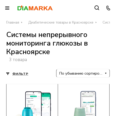
Главная
Диабетические товары в Красноярске
Систем
Системы непрерывного
мониторинга глюкозы в
Красноярске
3 товара
По убыванию сортировки
ФИЛЬТР