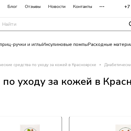
+7
Блог
Отзывы
Новости
Контакты
риц-ручки и иглы
Инсулиновые помпы
Расходные матери
еские средства по уходу за кожей в Красноярске
Диабетически
 по уходу за кожей в Крас