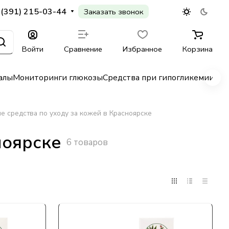
 (391) 215-03-44
Заказать звонок
Войти
Сравнение
Избранное
Корзина
алы
Мониторинги глюкозы
Средства при гипогликемии
Гл
е средства по уходу за кожей в Красноярске
ноярске
6 товаров