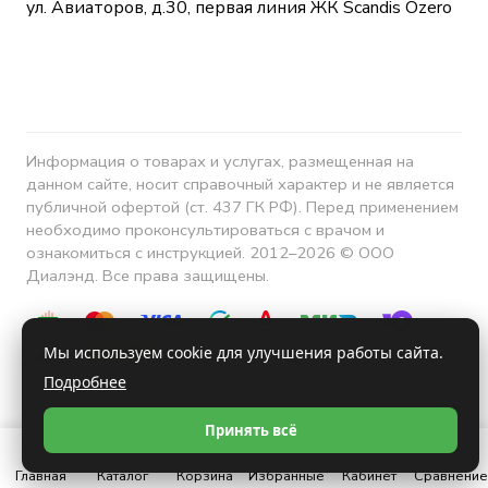
ул. Авиаторов, д.30, первая линия ЖК Scandis Ozero
Информация о товарах и услугах, размещенная на
данном сайте, носит справочный характер и не является
публичной офертой (ст. 437 ГК РФ). Перед применением
необходимо проконсультироваться с врачом и
ознакомиться с инструкцией. 2012–2026 © ООО
Диалэнд. Все права защищены.
Мы используем cookie для улучшения работы сайта.
Подробнее
Конфиденциальность
Принять всё
Главная
Каталог
Корзина
Избранные
Кабинет
Сравнение