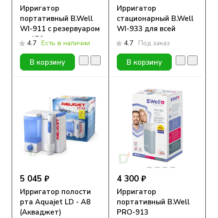
Ирригатор
Ирригатор
портативный B.Well
стационарный B.Well
WI-911 с резервуаром
WI-933 для всей
на 150 мл
семьи
4.7
Есть в наличии
4.7
Под заказ
В корзину
В корзину
5 045 ₽
4 300 ₽
Ирригатор полости
Ирригатор
рта Aquajet LD - A8
портативный B.Well
(Акваджет)
PRO-913