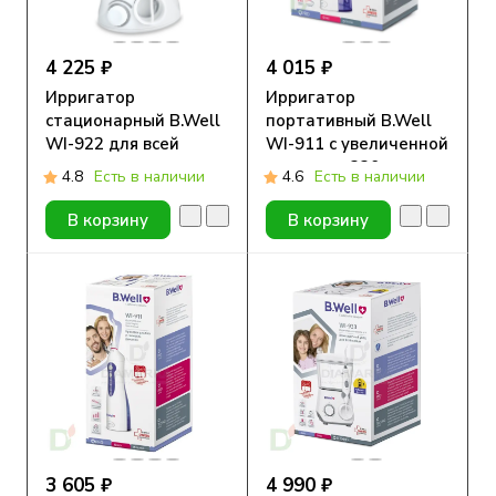
4 225 ₽
4 015 ₽
Ирригатор
Ирригатор
стационарный B.Well
портативный B.Well
WI-922 для всей
WI-911 с увеличенной
семьи
емкостью 330 мл
4.8
Есть в наличии
4.6
Есть в наличии
В корзину
В корзину
3 605 ₽
4 990 ₽