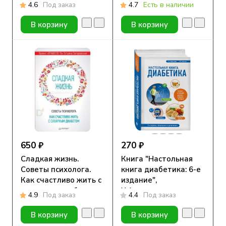
молодых людей.
4.6
Под заказ
4.7
Есть в наличии
В корзину
В корзину
650 ₽
270 ₽
Сладкая жизнь.
Книга "Настольная
Советы психолога.
книга диабетика: 6-е
Как счастливо жить с
издание",
сахарным диабетом.
Х.Астамирова,
4.9
Под заказ
4.4
Под заказ
Загоровская Т. Ю.
М.Ахманов
В корзину
В корзину