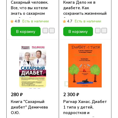
Сахарный человек.
Книга Дело не в
Все, что вы хотели
диабете. Как
знать о сахарном
сохранить жизненный
диабете 1-го типа
баланс и принять
4.8
Есть в наличии
4.7
Есть в наличии
новую реальность?
В корзину
В корзину
280 ₽
2 300 ₽
Книга "Сахарный
Рагнар Ханас. Диабет
диабет" Демичева
1 типа у детей,
О.Ю.
подростков и