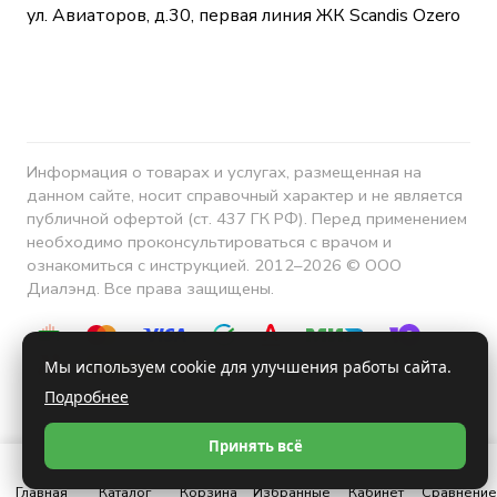
ул. Авиаторов, д.30, первая линия ЖК Scandis Ozero
Информация о товарах и услугах, размещенная на
данном сайте, носит справочный характер и не является
публичной офертой (ст. 437 ГК РФ). Перед применением
необходимо проконсультироваться с врачом и
ознакомиться с инструкцией. 2012–2026 © ООО
Диалэнд. Все права защищены.
Мы используем cookie для улучшения работы сайта.
Подробнее
Конфиденциальность
Принять всё
Главная
Каталог
Корзина
Избранные
Кабинет
Сравнение