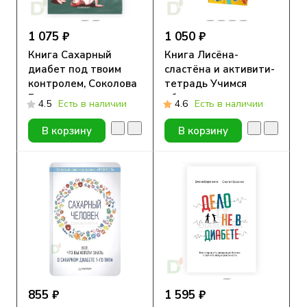
1 075 ₽
1 050 ₽
Книга Сахарный
Книга Лисёна-
диабет под твоим
сластёна и активити-
контролем, Соколова
тетрадь Учимся
Е.
общаться и дружить
4.5
Есть в наличии
4.6
Есть в наличии
В корзину
В корзину
855 ₽
1 595 ₽