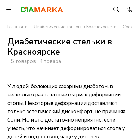
Главная
Диабетические товары в Красноярске
Средств
Диабетические стельки в
Красноярске
5 товаров
4 товара
У людей, болеющих сахарным диабетом, в
несколько раз повышается риск деформации
стопы. Некоторые деформации доставляют
только эстетический дискомфорт, не причиняя
боли. Но и это достаточно неприятно, если
учесть, что начинает деформироваться стопа у
детей и подростков, чаще у девочек.