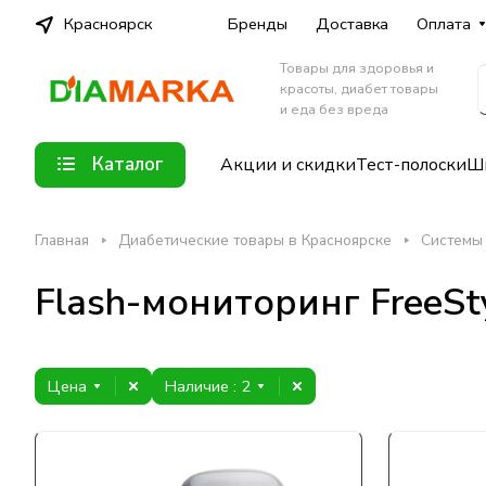
Красноярск
Бренды
Доставка
Оплата
Товары для здоровья и
красоты, диабет товары
и еда без вреда
Каталог
Акции и скидки
Тест-полоски
Шп
Главная
Диабетические товары в Красноярске
Системы 
Flash-мониторинг FreeSty
Цена
Наличие
: 2