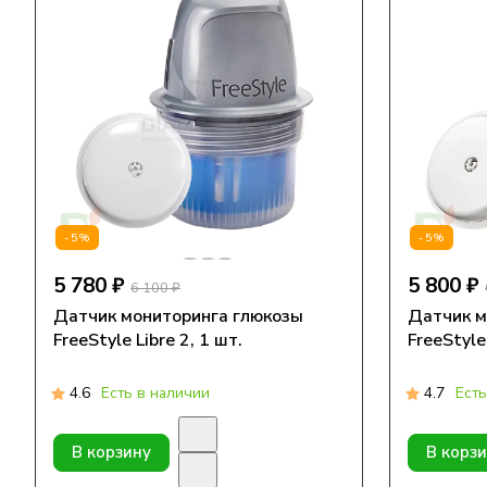
-5%
-5%
5 780 ₽
5 800 ₽
6 100 ₽
Датчик мониторинга глюкозы
Датчик м
FreeStyle Libre 2, 1 шт.
FreeStyle 
4.6
Есть в наличии
4.7
Есть
В корзину
В корз