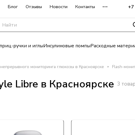
+7
Блог
Отзывы
Новости
Контакты
риц-ручки и иглы
Инсулиновые помпы
Расходные матери
непрерывного мониторинга глюкозы в Красноярске
Flash-монит
le Libre в Красноярске
3 това