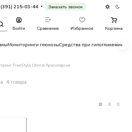
 (391) 215-03-44
Заказать звонок
Войти
Сравнение
Избранное
Корзина
алы
Мониторинги глюкозы
Средства при гипогликемии
Гл
оринг FreeStyle Libre в Красноярске
ра
4 товара