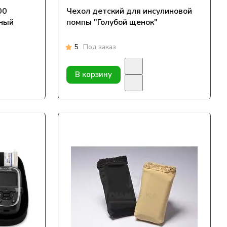
00
Чехол детский для инсулиновой
вный
помпы "Голубой щенок"
5
Под заказ
В корзину