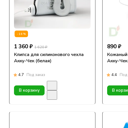
-16%
1 360 ₽
890 ₽
1 620 ₽
Клипса для силиконового чехла
Кожаный 
Акку-Чек (белая)
Акку-Чек
4.7
Под заказ
4.4
Под 
В корзину
В корз