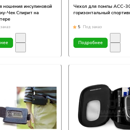
я ношения инсулиновой
Чехол для помпы АСС-3
ку-Чек Спирит на
горизонтальный спорти
тере
заказ
5
Под заказ
нее
Подробнее