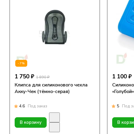
-7%
1 750 ₽
1 100 ₽
1 890 ₽
Клипса для силиконового чехла
Силиконо
Акку-Чек (тёмно-серая)
«Голубой»
4.6
Под заказ
5
Под з
В корзину
В корз