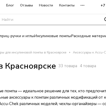
+7
Блог
Отзывы
Новости
Контакты
риц-ручки и иглы
Инсулиновые помпы
Расходные матери
ры для инсулиновой помпы в Красноярске
Аксессуары к Accu-C
 в Красноярске
33 товара
4 товара
 помпы — идеальное решение для тех, кто предпочита
ые аксессуары к помпам различных модификаций от к
ы Accu-Chek различных моделей, чехлы-органайзеры — с