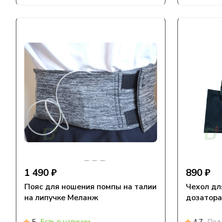
1 490 ₽
890 ₽
Пояс для ношения помпы на талии
Чехол дл
на липучке Меланж
дозатора
5
Есть в наличии
4.7
Под 