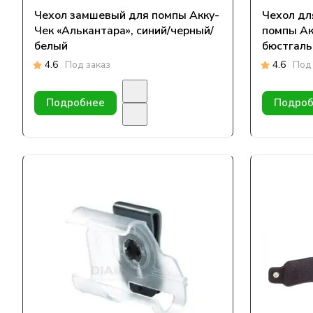
Чехол замшевый для помпы Акку-
Чехол дл
Чек «Алькантара», синий/черный/
помпы Ак
белый
бюстгаль
4.6
Под заказ
4.6
Под 
Подробнее
Подроб