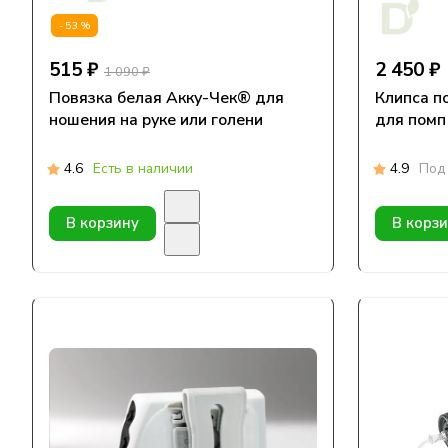
-53%
515 ₽
2 450 ₽
1 090 ₽
Повязка белая Акку-Чек® для
Клипса п
ношения на руке или голени
для помп
4.6
Есть в наличии
4.9
Под 
В корзину
В корз