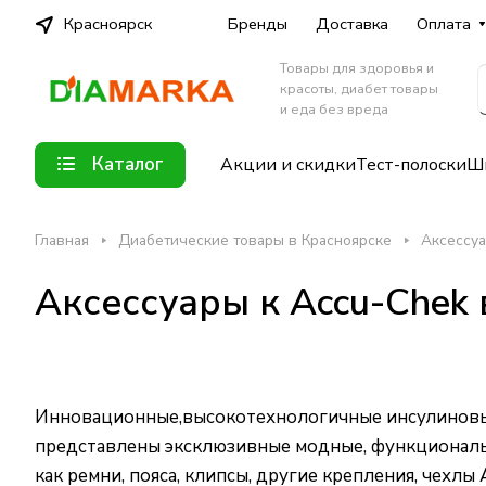
Красноярск
Бренды
Доставка
Оплата
Товары для здоровья и
красоты, диабет товары
и еда без вреда
Каталог
Акции и скидки
Тест-полоски
Шп
Главная
Диабетические товары в Красноярске
Аксессуа
Аксессуары к Accu-Chek
Инновационные,высокотехнологичные инсулиновые
представлены эксклюзивные модные, функциональн
как ремни, пояса, клипсы, другие крепления, чехл