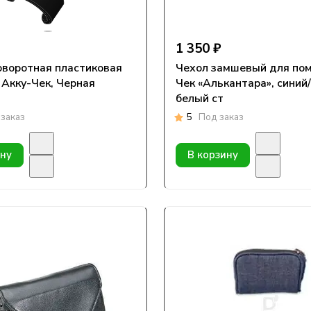
1 350 ₽
оворотная пластиковая
Чехол замшевый для пом
 Акку-Чек, Черная
Чек «Алькантара», синий
белый ст
заказ
5
Под заказ
ину
В корзину