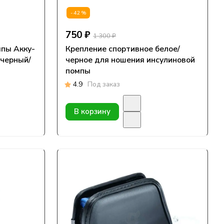
-42%
750 ₽
1 300 ₽
пы Акку-
Крепление спортивное белое/
/черный/
черное для ношения инсулиновой
помпы
4.9
Под заказ
В корзину