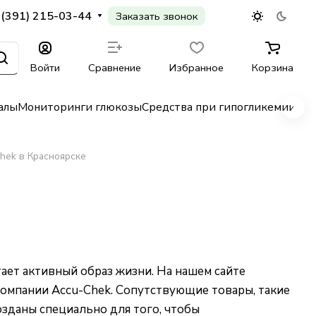
 (391) 215-03-44
Заказать звонок
Войти
Сравнение
Избранное
Корзина
алы
Мониторинги глюкозы
Средства при гипогликемии
Гл
hek в Красноярске
ет активный образ жизни. На нашем сайте
омпании Accu-Chek. Сопутствующие товары, такие
озданы специально для того, чтобы