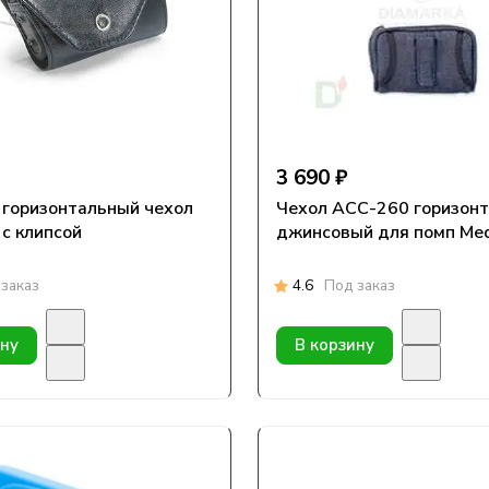
3 690 ₽
горизонтальный чехол
Чехол АСС-260 горизон
 с клипсой
джинсовый для помп Med
заказ
4.6
Под заказ
ину
В корзину