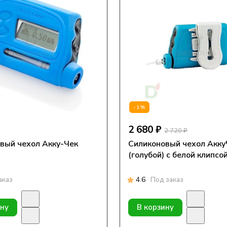
-1%
2 680 ₽
2 720 ₽
вый чехол Акку-Чек
Силиконовый чехол Акку
(голубой) с белой клипсо
аказ
4.6
Под заказ
ину
В корзину