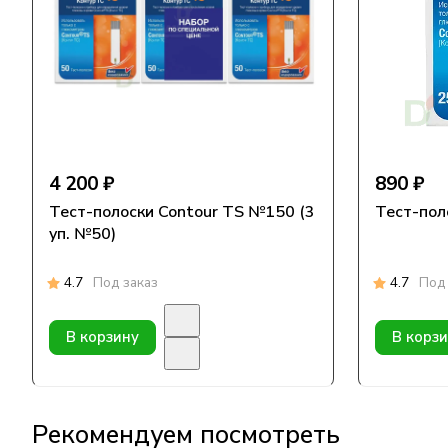
4 200 ₽
890 ₽
Тест-полоски Contour TS №150 (3
Тест-пол
уп. №50)
4.7
Под заказ
4.7
Под 
В корзину
В корз
Рекомендуем посмотреть