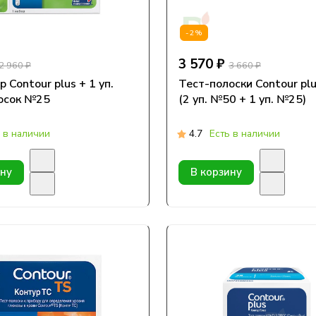
-2%
3 570 ₽
2 960 ₽
3 660 ₽
 Contour plus + 1 уп.
Тест-полоски Contour p
осок №25
(2 уп. №50 + 1 уп. №25)
 в наличии
4.7
Есть в наличии
ину
В корзину