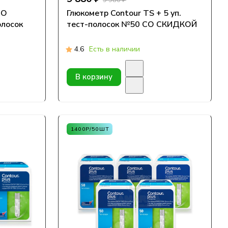
9 980 ₽
Глюкометр Contour TS + 5 уп.
олосок
тест-полосок №50 СО СКИДКОЙ
4.6
Есть в наличии
В корзину
1400Р/50ШТ