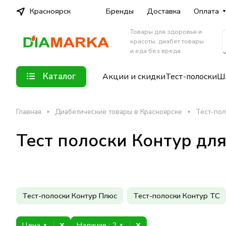
Красноярск
Бренды
Доставка
Оплата
Товары для здоровья и
красоты, диабет товары
и еда без вреда
Каталог
Акции и скидки
Тест-полоски
Шп
Главная
Диабетические товары в Красноярске
Тест-пол
Тест полоски Контур дл
Тест-полоски Контур Плюс
Тест-полоски Контур ТС
Цена
Наличие
: 2