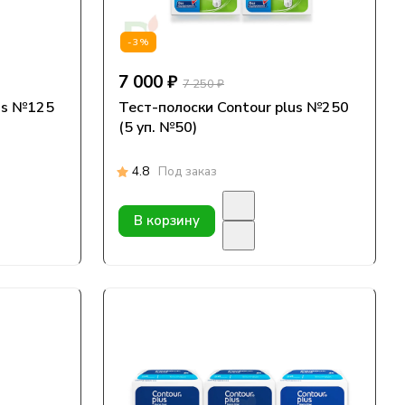
-3%
7 000 ₽
7 250 ₽
lus №125
Тест-полоски Contour plus №250
(5 уп. №50)
4.8
Под заказ
В корзину