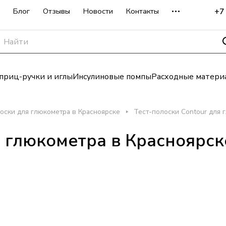
+7
Блог
Отзывы
Новости
Контакты
риц-ручки и иглы
Инсулиновые помпы
Расходные матери
оски для глюкометра в Красноярске
Тест-полоски Contour для 
я глюкометра в Красноярск