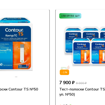
1580Р/50 ШТ
-1%
7 900 ₽
8 000 ₽
оски Contour TS №50
Тест-полоски Contour T
уп. №50)