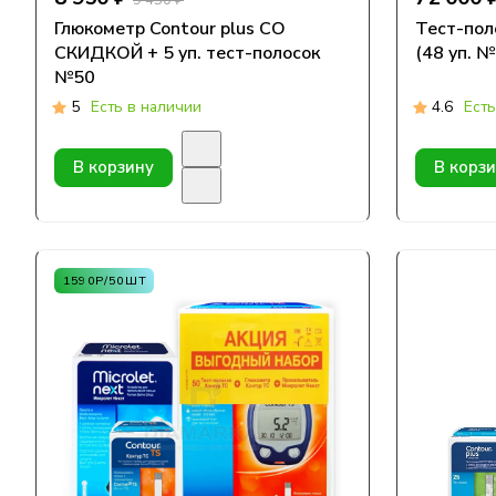
9 450 ₽
Глюкометр Contour plus СО
Тест-пол
СКИДКОЙ + 5 уп. тест-полосок
(48 уп. №
№50
5
Есть в наличии
4.6
Есть
В корзину
В корз
1590Р/50ШТ