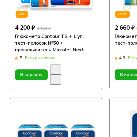
-6%
-10%
4 200 ₽
2 660 ₽
4 450 ₽
Глюкометр Contour TS + 1 уп.
Глюкометр
тест-полосок №50 +
тест-пол
прокалыватель Microlet Next
5
Есть в наличии
4.9
Есть
В корзину
В корз