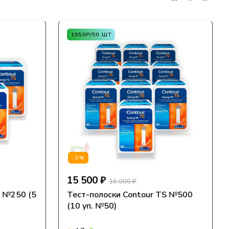
1550Р/50 ШТ
-3%
15 500 ₽
16 000 ₽
S №250 (5
Тест-полоски Contour TS №500
(10 уп. №50)