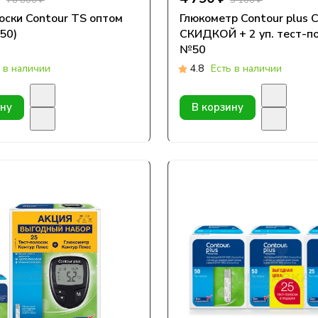
76 800 ₽
5 100 ₽
оски Contour TS оптом
Глюкометр Contour plus СО
50)
СКИДКОЙ + 2 уп. тест-п
№50
 в наличии
4.8
Есть в наличии
ину
В корзину