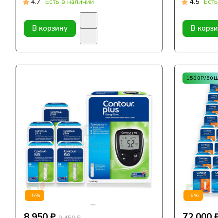
4.7
Есть в наличии
4.5
Есть
В корзину
В корз
1500Р/50
-5%
-6%
8 950 ₽
72 000 