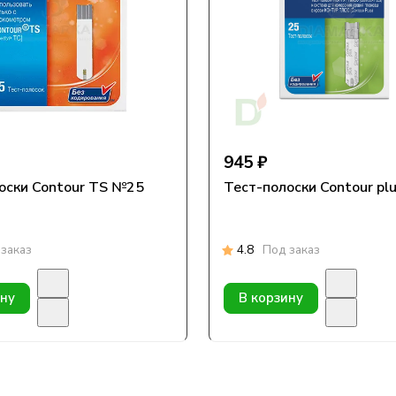
945 ₽
оски Contour TS №25
Тест-полоски Contour pl
заказ
4.8
Под заказ
ину
В корзину