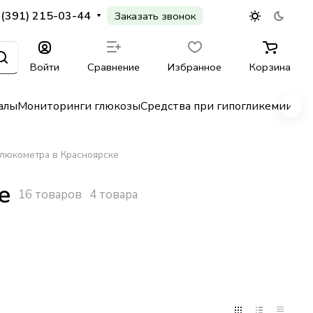
 (391) 215-03-44
Заказать звонок
Войти
Сравнение
Избранное
Корзина
алы
Мониторинги глюкозы
Средства при гипогликемии
Гл
глюкометра в Красноярске
е
16 товаров
4 товара