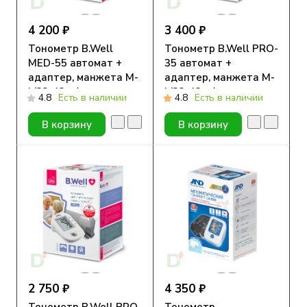
4 200 ₽
3 400 ₽
Тонометр B.Well
Тонометр B.Well PRO-
MED-55 автомат +
35 автомат +
адаптер, манжета M-
адаптер, манжета M-
L(22-42см)
L(22-42см)
4.8
Есть в наличии
4.8
Есть в наличии
В корзину
В корзину
2 750 ₽
4 350 ₽