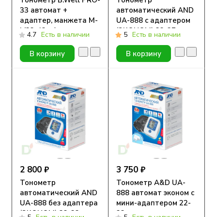
Тонометр B.Well PRO-
Тонометр
33 автомат +
автоматический AND
адаптер, манжета M-
UA-888 с адаптером
L(22-42см)
(ЭКОНОМ) 23-37 см
4.7
Есть в наличии
5
Есть в наличии
В корзину
В корзину
2 800 ₽
3 750 ₽
Тонометр
Тонометр A&D UA-
автоматический AND
888 автомат эконом с
UA-888 без адаптера
мини-адаптером 22-
(ЭКОНОМ) 22-32 см
32 см