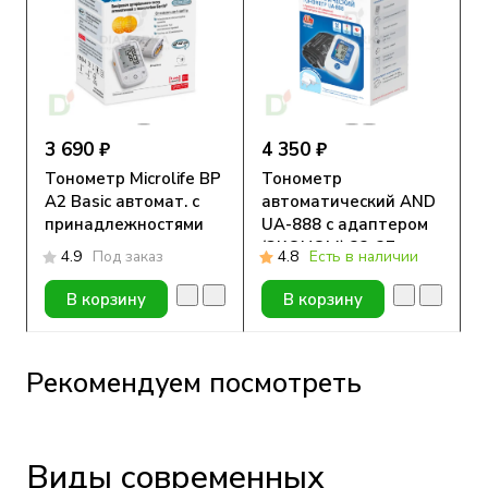
3 690 ₽
4 350 ₽
Тонометр Microlife BP
Тонометр
A2 Basic автомат. с
автоматический AND
принадлежностями
UA-888 с адаптером
(ЭКОНОМ) 23-37 см
4.9
Под заказ
4.8
Есть в наличии
В корзину
В корзину
Рекомендуем посмотреть
Виды современных