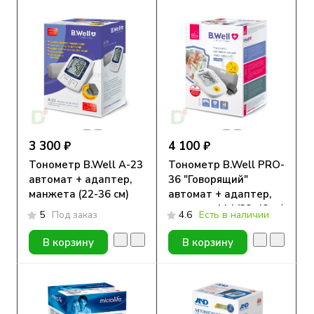
3 300 ₽
4 100 ₽
Тонометр B.Well А-23
Тонометр B.Well PRO-
автомат + адаптер,
36 "Говорящий"
манжета (22-36 см)
автомат + адаптер,
манжета M-L(22-42см)
5
Под заказ
4.6
Есть в наличии
В корзину
В корзину