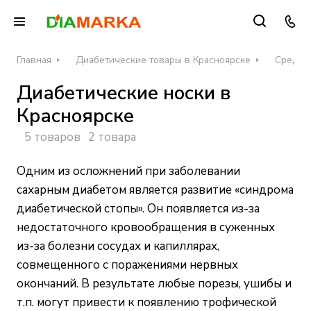
Главная
Диабетические товары в Красноярске
Средств
Диабетические носки в
Красноярске
5 товаров
2 товара
Одним из осложнений при заболевании
сахарным диабетом является развитие «синдрома
диабетической стопы». Он появляется из-за
недостаточного кровообращения в суженных
из-за болезни сосудах и капиллярах,
совмещенного с поражениями нервных
окончаний. В результате любые порезы, ушибы и
т.п. могут привести к появлению трофической