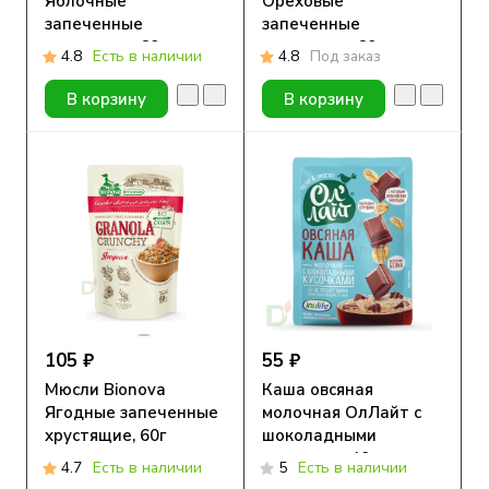
Яблочные
Ореховые
запеченные
запеченные
хрустящие, 60г
хрустящие, 60г
4.8
Есть в наличии
4.8
Под заказ
В корзину
В корзину
105 ₽
55 ₽
Мюсли Bionova
Каша овсяная
Ягодные запеченные
молочная ОлЛайт с
хрустящие, 60г
шоколадными
кусочками 40г
4.7
Есть в наличии
5
Есть в наличии