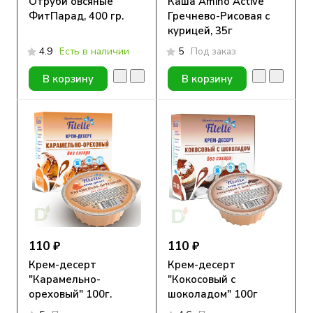
Отруби овсяные
Каша Amino Active
ФитПарад, 400 гр.
Гречнево-Рисовая с
курицей, 35г
4.9
Есть в наличии
5
Под заказ
В корзину
В корзину
110 ₽
110 ₽
Крем-десерт
Крем-десерт
"Карамельно-
"Кокосовый с
ореховый" 100г.
шоколадом" 100г