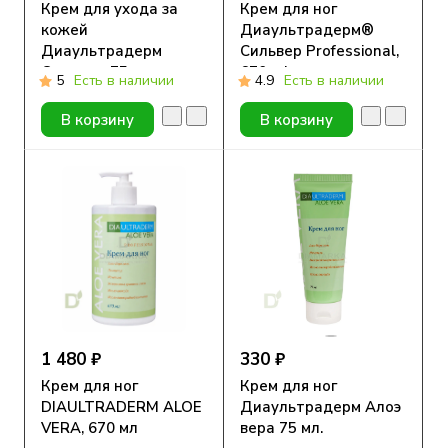
Крем для ухода за
Крем для ног
кожей
Диаультрадерм®
Диаультрадерм
Сильвер Professional,
Сильвер, 75 мл.
670 ml
5
Есть в наличии
4.9
Есть в наличии
В корзину
В корзину
1 480 ₽
330 ₽
Крем для ног
Крем для ног
DIAULTRADERM ALOE
Диаультрадерм Алоэ
VERA, 670 мл
вера 75 мл.