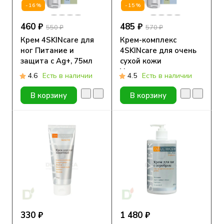
-16%
-15%
460 ₽
485 ₽
550 ₽
570 ₽
Крем 4SKINcare для
Крем-комплекс
ног Питание и
4SKINcare для очень
защита с Ag+, 75мл
сухой кожи
Увлажнение, для рук,
4.6
Есть в наличии
4.5
Есть в наличии
ног и тела, 75мл
В корзину
В корзину
330 ₽
1 480 ₽