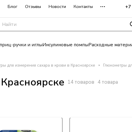
+7
Блог
Отзывы
Новости
Контакты
риц-ручки и иглы
Инсулиновые помпы
Расходные матери
ры для измерения сахара в крови в Красноярске
Глюкометры дл
 Красноярске
14 товаров
4 товара