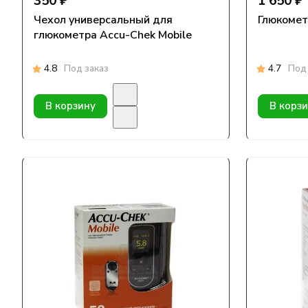
350 ₽
1 650 ₽
Чехол универсальный для
Глюкомет
глюкометра Accu-Chek Mobile
4.8
Под заказ
4.7
Под 
В корзину
В корз