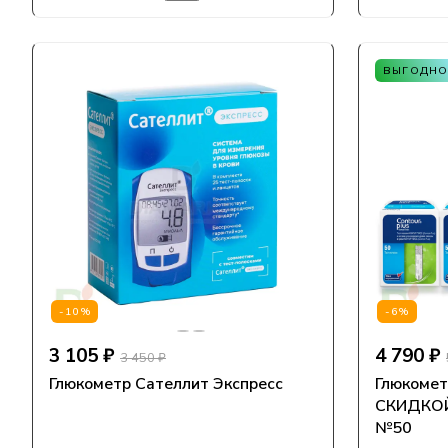
ВЫГОДНО
-10%
-6%
3 105 ₽
4 790 ₽
3 450 ₽
Глюкометр Сателлит Экспресс
Глюкометр
СКИДКОЙ 
№50