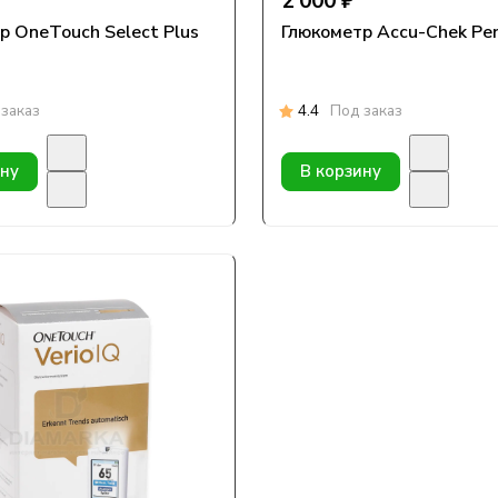
2 000 ₽
р OneTouch Select Plus
Глюкометр Accu-Chek Pe
заказ
4.4
Под заказ
ину
В корзину