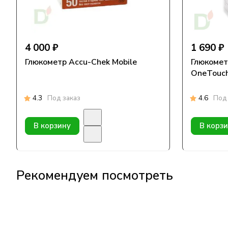
4 000 ₽
1 690 ₽
Глюкометр Accu-Chek Mobile
Глюкомет
OneTouch
4.3
Под заказ
4.6
Под 
В корзину
В корз
Рекомендуем посмотреть