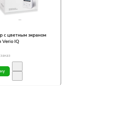
р с цветным экраном
 Verio IQ
заказ
ину