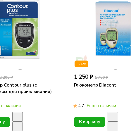
-26%
1 250 ₽
2 200 ₽
1 700 ₽
 Contour plus (с
Глюкометр Diacont
вом для прокалывания)
 в наличии
4.7
Есть в наличии
ину
В корзину