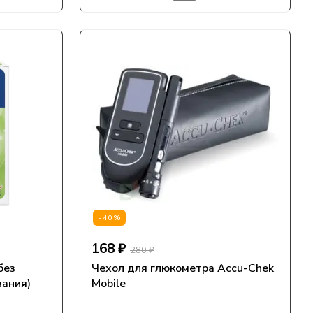
-40%
168 ₽
280 ₽
без
Чехол для глюкометра Accu-Chek
вания)
Mobile