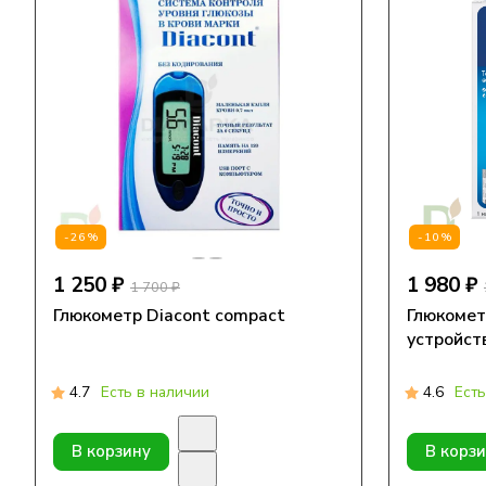
-26%
-10%
1 250 ₽
1 980 ₽
1 700 ₽
Глюкометр Diacont compact
Глюкометр
устройст
4.7
Есть в наличии
4.6
Есть
В корзину
В корз