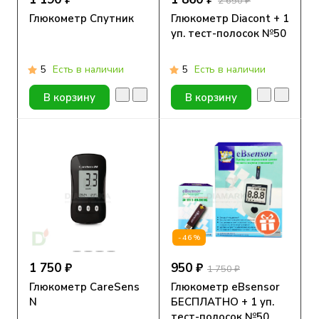
2 650 ₽
Глюкометр Спутник
Глюкометр Diacont + 1
уп. тест-полосок №50
5
Есть в наличии
5
Есть в наличии
В корзину
В корзину
-46%
1 750 ₽
950 ₽
1 750 ₽
Глюкометр CareSens
Глюкометр eBsensor
N
БЕСПЛАТНО + 1 уп.
тест-полосок №50