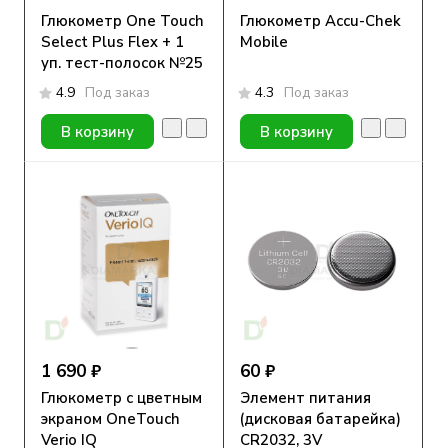
Глюкометр One Touch
Глюкометр Accu-Chek
Select Plus Flex + 1
Mobile
уп. тест-полосок №25
4.9
Под заказ
4.3
Под заказ
В корзину
В корзину
1 690 ₽
60 ₽
Глюкометр с цветным
Элемент питания
экраном OneTouch
(дисковая батарейка)
Verio IQ
CR2032, 3V