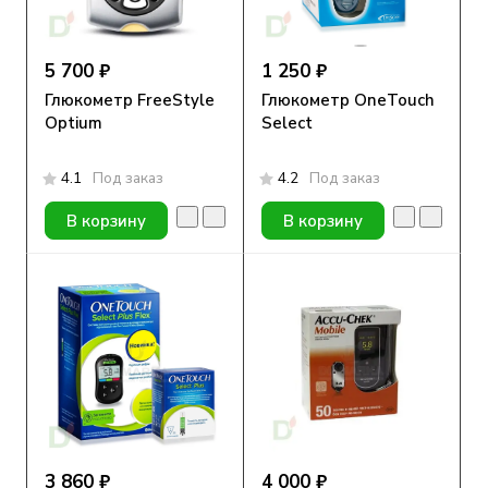
5 700 ₽
1 250 ₽
Глюкометр FreeStyle
Глюкометр OneTouch
Optium
Select
4.1
Под заказ
4.2
Под заказ
В корзину
В корзину
3 860 ₽
4 000 ₽