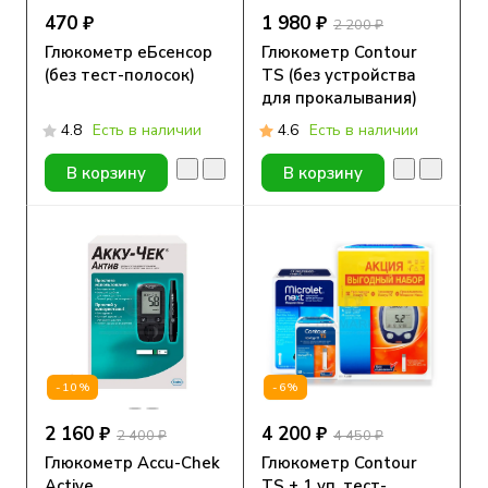
470 ₽
1 980 ₽
2 200 ₽
Глюкометр еБсенсор
Глюкометр Contour
(без тест-полосок)
TS (без устройства
для прокалывания)
4.8
Есть в наличии
4.6
Есть в наличии
В корзину
В корзину
-10%
-6%
2 160 ₽
4 200 ₽
2 400 ₽
4 450 ₽
Глюкометр Accu-Chek
Глюкометр Contour
Active
TS + 1 уп. тест-