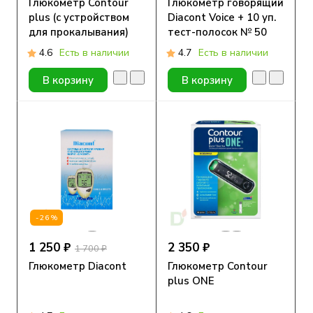
Глюкометр Contour
Глюкометр говорящий
plus (с устройством
Diacont Voice + 10 уп.
для прокалывания)
тест-полосок № 50
4.6
Есть в наличии
4.7
Есть в наличии
В корзину
В корзину
-26%
1 250 ₽
2 350 ₽
1 700 ₽
Глюкометр Diacont
Глюкометр Contour
plus ONE