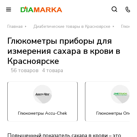
Главная
Диабетические товары в Красноярске
Глюкоме
Глюкометры приборы для
измерения сахара в крови в
Красноярске
56 товаров
4 товара
Глюкометры Accu-Chek
Глюкометры OneTo
Повышенный показатель сахара в крови – это