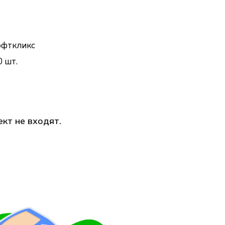
офткликс
 шт.
кт не входят.