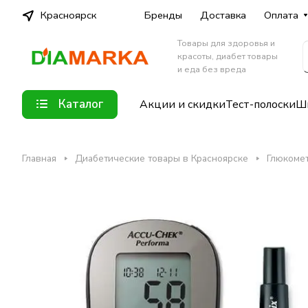
Красноярск
Бренды
Доставка
Оплата
Товары для здоровья и
красоты, диабет товары
и еда без вреда
Каталог
Акции и скидки
Тест-полоски
Шп
Главная
Диабетические товары в Красноярске
Глюкомет