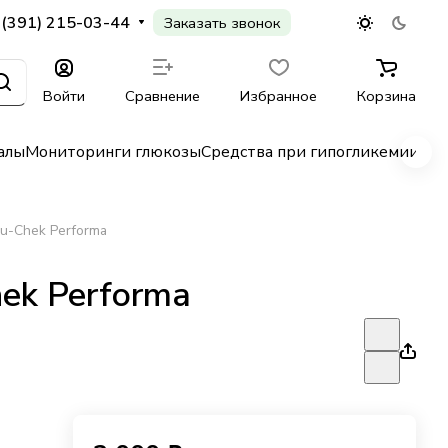
 (391) 215-03-44
Заказать звонок
Войти
Сравнение
Избранное
Корзина
алы
Мониторинги глюкозы
Средства при гипогликемии
Гл
u-Chek Performa
ek Performa