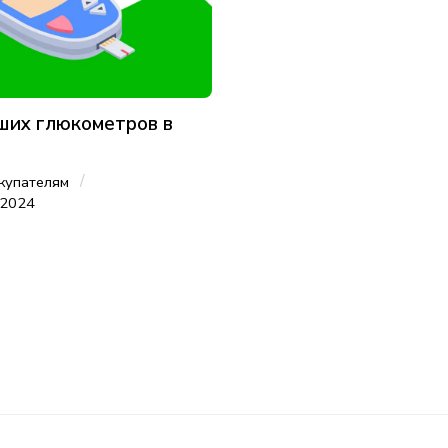
ших глюкометров в
/
купателям
 2024