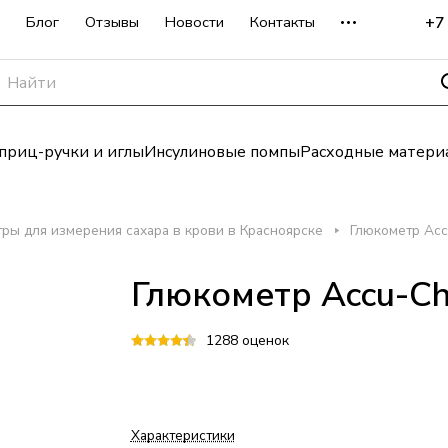
+7
Блог
Отзывы
Новости
Контакты
риц-ручки и иглы
Инсулиновые помпы
Расходные матери
ры для измерения сахара в крови в Красноярске
Глюкометр Acc
Глюкометр Accu-Ch
1288 оценок
Характеристики