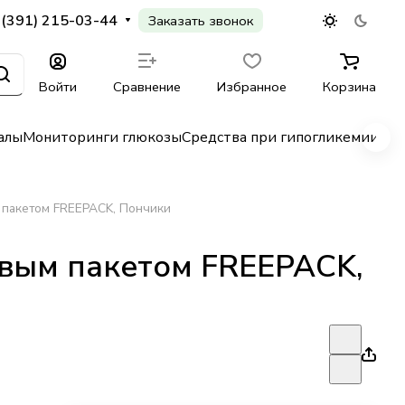
 (391) 215-03-44
Заказать звонок
Войти
Сравнение
Избранное
Корзина
алы
Мониторинги глюкозы
Средства при гипогликемии
Гл
 пакетом FREEPACK, Пончики
евым пакетом FREEPACK,