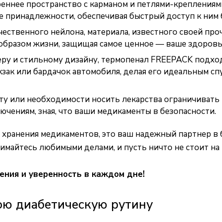
ннее пространство с карманом и петлями-креплениями
е принадлежности, обеспечивая быстрый доступ к ним
ественного нейлона, материала, известного своей про
бразом жизни, защищая самое ценное — ваше здоровь
ру и стильному дизайну, термопенал FREEPACK подход
кзак или бардачок автомобиля, делая его идеальным сп
у или необходимости носить лекарства ограничивать 
чениям, зная, что ваши медикаменты в безопасности.
хранения медикаментов, это ваш надежный партнер в б
имайтесь любимыми делами, и пусть ничто не стоит на 
ния и уверенность в каждом дне!
вою диабетическую рутину