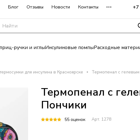
+7
Блог
Отзывы
Новости
Контакты
риц-ручки и иглы
Инсулиновые помпы
Расходные матери
термосумки для инсулина в Красноярске
Термопенал с гелевым
Термопенал с гел
Пончики
Арт.
1278
55 оценок